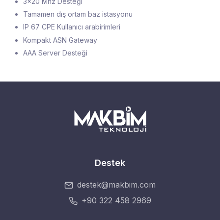
3x20 Mhz Desteği
Tamamen dış ortam baz istasyonu
IP 67 CPE Kullanıcı arabirimleri
Kompakt ASN Gateway
AAA Server Desteği
Destek
destek@makbim.com
+90 322 458 2969