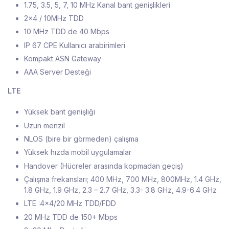
1.75, 3.5, 5, 7, 10 MHz Kanal bant genişlikleri
2x4 / 10MHz TDD
10 MHz TDD de 40 Mbps
IP 67 CPE Kullanıcı arabirimleri
Kompakt ASN Gateway
AAA Server Desteği
LTE
Yüksek bant genişliği
Uzun menzil
NLOS (bire bir görmeden) çalışma
Yüksek hızda mobil uygulamalar
Handover (Hücreler arasında kopmadan geçiş)
Çalışma frekansları; 400 MHz, 700 MHz, 800MHz, 1.4 GHz,
1.8 GHz, 1.9 GHz, 2.3 – 2.7 GHz, 3.3- 3.8 GHz, 4.9-6.4 GHz
LTE :4x4/20 MHz TDD/FDD
20 MHz TDD de 150+ Mbps