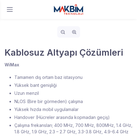
Kablosuz Altyapı Çözümleri
WiMax
Tamamen dış ortam baz istasyonu
Yüksek bant genişliği
Uzun menzil
NLOS (Bire bir görmeden) çalışma
Yüksek hızda mobil uygulamalar
Handover (Hücreler arasında kopmadan geçiş)
Çalışma frekansları; 400 MHz, 700 MHz, 800MHz, 1.4 GHz,
1.8 GHz, 1.9 GHz, 2.3 – 2.7 GHz, 3.3-3.8 GHz, 4.9-6.4 GHz