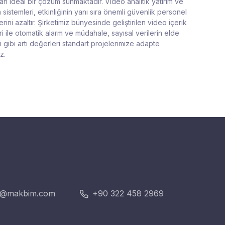
yan ideal bir çözüm sunmaktadır. Video analitik yatırım ve
sistemleri, etkinliğinin yanı sıra önemli güvenlik personel
erini azaltır. Şirketimiz bünyesinde geliştirilen video içerik
ri ile otomatik alarm ve müdahale, sayısal verilerin elde
 gibi artı değerleri standart projelerimize adapte
z.
k@makbim.com
+90 322 458 2969