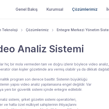
Genel Bakış
Kurumsal
Çözümlerimiz
İ
 Teknoloji
Çözümlerimiz
Entegre Merkezi Yönetim Siste
deo Analiz Sistemi
ar hiç bir mola vermeden tam ve doğru izlenir böylece video analiz, g
ratör olan kişiler gözetimde ara vermiş olabilir ya da dikkati dağılabi
nalitik program son derece basittir. Sistemin büyüklüğü
stemin yapısı video analiz yapılamasına engel değildir. Var
a yeni bir güvenlik sistemi içinde entegre edilebilir.
aliz sistemi, şirket gözetim sistemi operatörleri,
er ve hatta özel mülkiyet sahiplerinin ihtiyaçlarını