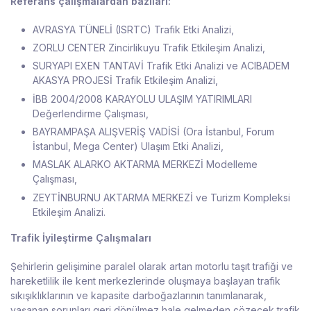
Referans çalışmalardan bazıları:
AVRASYA TÜNELİ (ISRTC) Trafik Etki Analizi,
ZORLU CENTER Zincirlikuyu Trafik Etkileşim Analizi,
SURYAPI EXEN TANTAVİ Trafik Etki Analizi ve ACIBADEM
AKASYA PROJESİ Trafik Etkileşim Analizi,
İBB 2004/2008 KARAYOLU ULAŞIM YATIRIMLARI
Değerlendirme Çalışması,
BAYRAMPAŞA ALIŞVERİŞ VADİSİ (Ora İstanbul, Forum
İstanbul, Mega Center) Ulaşım Etki Analizi,
MASLAK ALARKO AKTARMA MERKEZİ Modelleme
Çalışması,
ZEYTİNBURNU AKTARMA MERKEZİ ve Turizm Kompleksi
Etkileşim Analizi.
Trafik İyileştirme Çalışmaları
Şehirlerin gelişimine paralel olarak artan motorlu taşıt trafiği ve
hareketlilik ile kent merkezlerinde oluşmaya başlayan trafik
sıkışıklıklarının ve kapasite darboğazlarının tanımlanarak,
yaşanan sorunları geri dönülmez hale gelmeden çözecek trafik