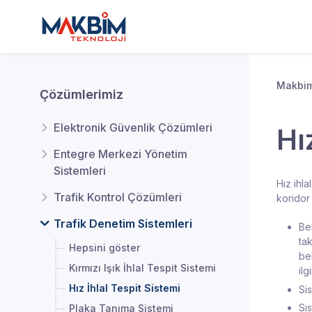
Makbim
Çözümlerimiz
Elektronik Güvenlik Çözümleri
Hı
Entegre Merkezi Yönetim
Sistemleri
Hız ihla
Trafik Kontrol Çözümleri
koridor 
Trafik Denetim Sistemleri
Bel
tak
Hepsini göster
be
Kırmızı Işık İhlal Tespit Sistemi
ilg
Hız İhlal Tespit Sistemi
Si
Si
Plaka Tanıma Sistemi