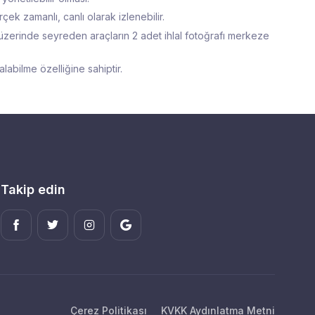
ek zamanlı, canlı olarak izlenebilir.
in üzerinde seyreden araçların 2 adet ihlal fotoğrafı merkeze
labilme özelliğine sahiptir.
Takip edin
Çerez Politikası
KVKK Aydınlatma Metni