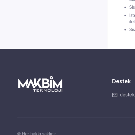
Si
İst
ile
Sis
Destek
deste
© Her hakkı saklıdır.