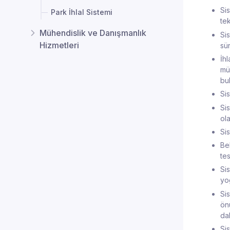
Si
Park İhlal Sistemi
tek
Mühendislik ve Danışmanlık
Si
Hizmetleri
sü
İhl
mü
bu
Si
Si
ola
Si
Bel
tes
Sis
yo
Si
ön
da
Si