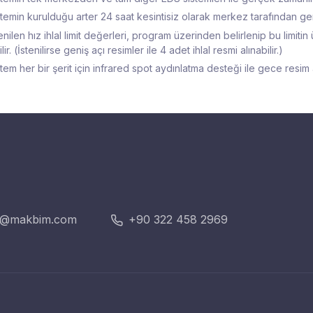
stemin kurulduğu arter 24 saat kesintisiz olarak merkez tarafından gerç
enilen hız ihlal limit değerleri, program üzerinden belirlenip bu limit
tilir. (İstenilirse geniş açı resimler ile 4 adet ihlal resmi alınabilir.)
tem her bir şerit için infrared spot aydınlatma desteği ile gece resim a
k@makbim.com
+90 322 458 2969