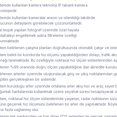
stemde kullanılan kamera teknoloji IP tabanlı kamera
nolojisidir.
stemde kullanılan kameralar aracın ve istenildiği takdirde
rücünün detaylarını görebilecek çözünürlüktedir.
al tespiti yapılan fotoğraf üzerinde özel hayata
dahaleyi engellemek adına filtreleme özelliği
lunmaktadır.
stem belirlenen çalışma planları doğrultusunda otomatik çalışır ve ist
stem belirli bir koridorda hız ölçümü yapabildiğinden dolayı, trafik 
nağı tanımaktadır. Bu özelliğiyle noktasal hız ölçüm sistemlerinden ay
stemin %99 oranında doğru ölçüm yapabildiğine dair akredite kuruluş
irlenen arterler üzerinde oluşturulacak giriş ve çıkış noktalarından geç
pitini gerçekleştiren bir sistemdir.
tem kurulduğu arter üzerinde ortalama arter akış hızı ve araç sayım bi
ğunluk haritalarında kullanılmak üzere seyahat süresi hesaplayarak ö
stem, noktasal hız ölçüm sistemlerinde yaşanan, radar noktasının sürücü
üne geçerek hız ölçümünü belirlenen bir arter de yapmaktadır. Böyle
ha fazla sağlanmış olur.
stemin tek merkezden ve tüm diğer EDS sistemleri ile gerçek zamanlı y