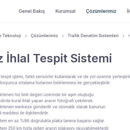
Genel Bakış
Kurumsal
Çözümlerimiz
İ
 Teknoloji
Çözümlerimiz
Trafik Denetim Sistemleri
z İhlal Tespit Sistemi
l tespit işlemi, farklı sensörler kullanılarak ve de yol üzerine yerleşt
boyunca ortalama hızlarının belirlenmesi ile gerçekleştirilir.
irlenen hız limit değeri üzerinde bir aşım oluştuğu
dirde kural ihlali yapan aracın fotoğrafı çekilerek
lirlenen merkeze gönderilir ve otomatik olarak kanunun
ili maddesi ile ilişkilendirilir.
stem en az %96 doğrulukla plaka tanıma başarısı sağlar.
stem 250 km hızla giden aracın plakasını okuyabilmektedir.