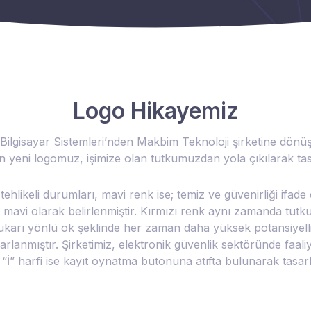
Logo Hikayemiz
Bilgisayar Sistemleri’nden Makbim Teknoloji şirketine dö
n yeni logomuz, işimize olan tutkumuzdan yola çıkılarak tas
 tehlikeli durumları, mavi renk ise; temiz ve güvenirliği ifade
e mavi olarak belirlenmiştir. Kırmızı renk aynı zamanda tutkuyu
ukarı yönlü ok şeklinde her zaman daha yüksek potansiyel
rlanmıştır. Şirketimiz, elektronik güvenlik sektöründe faali
 “İ” harfi ise kayıt oynatma butonuna atıfta bulunarak tasarl