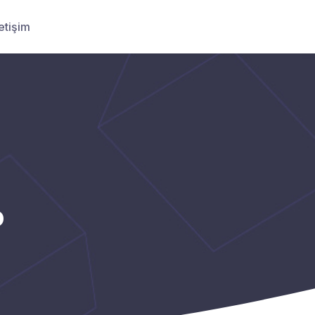
letişim
o