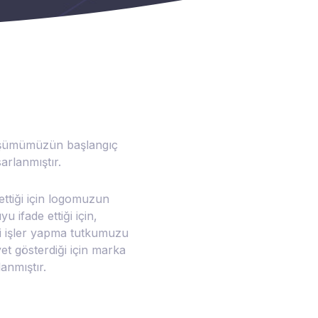
nüşümümüzün başlangıç
arlanmıştır.
 ettiği için logomuzun
 ifade ettiği için,
li işler yapma tutkumuzu
yet gösterdiği için marka
anmıştır.