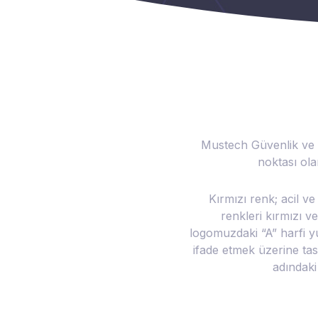
Mustech Güvenlik ve 
noktası ola
Kırmızı renk; acil ve
renkleri kırmızı v
logomuzdaki “A” harfi y
ifade etmek üzerine tasa
adındaki